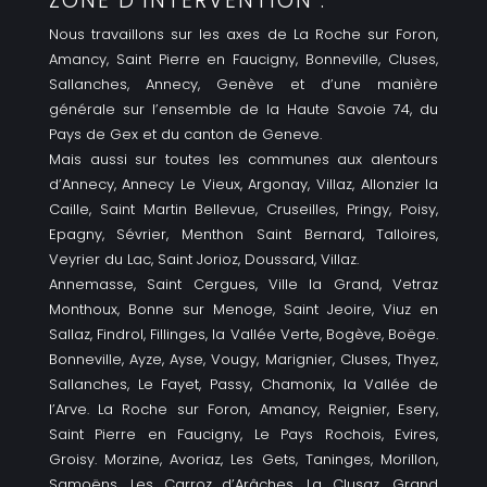
ZONE D’INTERVENTION :
Nous travaillons sur les axes de La Roche sur Foron,
Amancy, Saint Pierre en Faucigny, Bonneville, Cluses,
Sallanches, Annecy, Genève et d’une manière
générale sur l’ensemble de la Haute Savoie 74, du
Pays de Gex et du canton de Geneve.
Mais aussi sur toutes les communes aux alentours
d’Annecy, Annecy Le Vieux, Argonay, Villaz, Allonzier la
Caille, Saint Martin Bellevue, Cruseilles, Pringy, Poisy,
Epagny, Sévrier, Menthon Saint Bernard, Talloires,
Veyrier du Lac, Saint Jorioz, Doussard, Villaz.
Annemasse, Saint Cergues, Ville la Grand, Vetraz
Monthoux, Bonne sur Menoge, Saint Jeoire, Viuz en
Sallaz, Findrol, Fillinges, la Vallée Verte, Bogève, Boëge.
Bonneville, Ayze, Ayse, Vougy, Marignier, Cluses, Thyez,
Sallanches, Le Fayet, Passy, Chamonix, la Vallée de
l’Arve. La Roche sur Foron, Amancy, Reignier, Esery,
Saint Pierre en Faucigny, Le Pays Rochois, Evires,
Groisy. Morzine, Avoriaz, Les Gets, Taninges, Morillon,
Samoëns, Les Carroz d’Arâches, La Clusaz, Grand