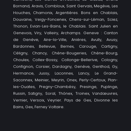
Bornand, Aravis, Combloux, Saint Gervais, Megève, Les
Houches, Chamonix, Argentières. Bons en Chablais,
Douvaine, Veigy-Foncenex, Chens-sur-Léman, Sciez,
Thonon, Evian-Les-Bains, le Chablais. Saint Julien en
Genevois, Viry, Valleiry, Archamps. Geneve : Canton
de Genève, Aire-la-Ville, Anières, Avully, Avusy,
Bardonnex, Bellevue, Bernex, Carouge, Cartigny,
Céligny, Chancy, Chêne-Bougeries, Chêne-Bourg,
Choulex, Collex-Bossy, Collonge-Bellerive, Cologny,
Confignon, Corsier, Dardagny, Genève, Genthod, Gy,
Hermance, Jussy, Laconnex, Lancy, Le Grand-
Saconnex, Meinier, Meyrin, Onex, Perly-Certoux, Plan-
les-Ouates, Pregny-Chambésy, Presinge, Puplinge,
Russin, Satigny, Soral, Thônex, Troinex, Vandœuvres,
Vernier, Versoix, Veyrier. Pays de Gex, Divonne les
Bains, Gex, Ferney Voltaire.